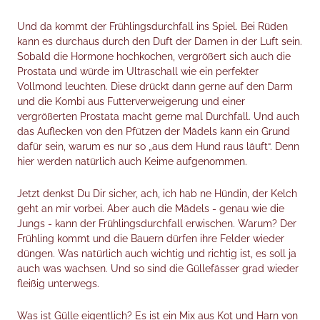
Nice to have
Und da kommt der Frühlingsdurchfall ins Spiel. Bei Rüden
Lookbook
kann es durchaus durch den Duft der Damen in der Luft sein.
Sobald die Hormone hochkochen, vergrößert sich auch die
Prostata und würde im Ultraschall wie ein perfekter
Hoflädchen
Vollmond leuchten. Diese drückt dann gerne auf den Darm
und die Kombi aus Futterverweigerung und einer
Termine
vergrößerten Prostata macht gerne mal Durchfall. Und auch
das Auflecken von den Pfützen der Mädels kann ein Grund
Magazin
dafür sein, warum es nur so „aus dem Hund raus läuft“. Denn
hier werden natürlich auch Keime aufgenommen.
Jetzt denkst Du Dir sicher, ach, ich hab ne Hündin, der Kelch
geht an mir vorbei. Aber auch die Mädels - genau wie die
Jungs - kann der Frühlingsdurchfall erwischen. Warum? Der
Frühling kommt und die Bauern dürfen ihre Felder wieder
düngen. Was natürlich auch wichtig und richtig ist, es soll ja
auch was wachsen. Und so sind die Güllefässer grad wieder
fleißig unterwegs.
Was ist Gülle eigentlich? Es ist ein Mix aus Kot und Harn von