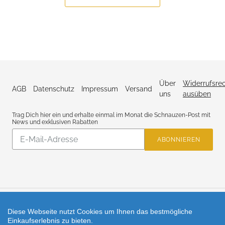
Über
Widerrufsre
AGB
Datenschutz
Impressum
Versand
uns
ausüben
Trag Dich hier ein und erhalte einmal im Monat die Schnauzen-Post mit
News und exklusiven Rabatten
Abonnieren
ABONNIEREN
Sie
unsere
Mailingliste
Facebook
Instagram
Diese Webseite nutzt Cookies um Ihnen das bestmögliche
Einkaufserlebnis zu bieten.