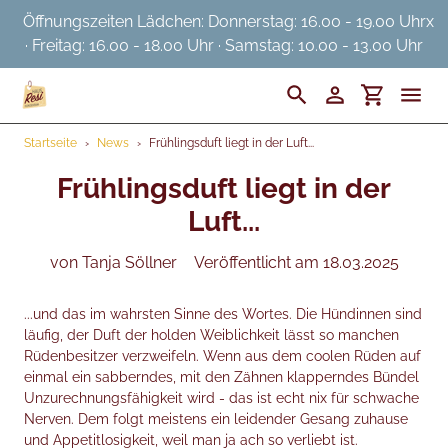
Direkt
Öffnungszeiten Lädchen: Donnerstag: 16.00 - 19.00 Uhr
x
zum
· Freitag: 16.00 - 18.00 Uhr · Samstag: 10.00 - 13.00 Uhr
Inhalt
Suchen
Einloggen
Einkaufswa
Startseite
›
News
›
Frühlingsduft liegt in der Luft...
Startseite
Frühlingsduft liegt in der
Ostermarkt
Luft...
Gassi
von Tanja Söllner
Veröffentlicht am 18.03.2025
Daheim
...und das im wahrsten Sinne des Wortes. Die Hündinnen sind
Hunger
läufig, der Duft der holden Weiblichkeit lässt so manchen
Rüdenbesitzer verzweifeln. Wenn aus dem coolen Rüden auf
Pflege
einmal ein sabberndes, mit den Zähnen klapperndes Bündel
Unzurechnungsfähigkeit wird - das ist echt nix für schwache
Das sind wir
Nerven. Dem folgt meistens ein leidender Gesang zuhause
und Appetitlosigkeit, weil man ja ach so verliebt ist.