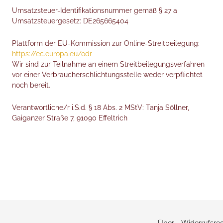
Nice to have
Umsatzsteuer-Identifikationsnummer gemäß § 27 a
Umsatzsteuergesetz: DE265665404
Lookbook
Plattform der EU-Kommission zur Online-Streitbeilegung:
Hoflädchen
https://ec.europa.eu/odr
Wir sind zur Teilnahme an einem Streitbeilegungsverfahren
Termine
vor einer Verbraucherschlichtungsstelle weder verpflichtet
noch bereit.
Magazin
Verantwortliche/r i.S.d. § 18 Abs. 2 MStV: Tanja Söllner,
Gaiganzer Straße 7, 91090 Effeltrich