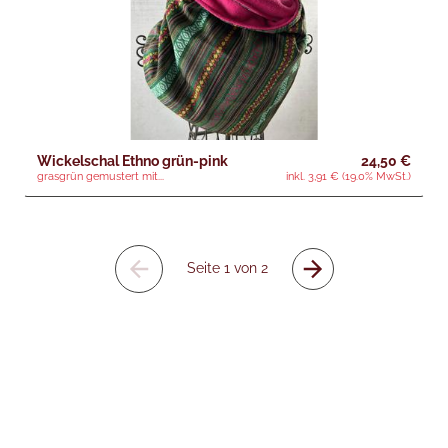
Wickelschal Ethno grün-pink
24,50 €
grasgrün gemustert mit...
inkl. 3,91 € (19.0% MwSt.)
Seite 1 von 2
Vorherige
Nächste
Seite
Seite