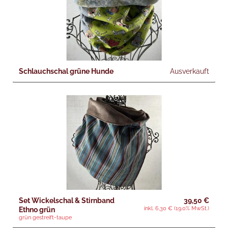
Nice to have
Lookbook
Hoflädchen
Schlauchschal grüne Hunde
Ausverkauft
Termine
Magazin
Set Wickelschal & Stirnband
39,50 €
inkl. 6,30 € (19.0% MwSt.)
Ethno grün
grün gestreift-taupe