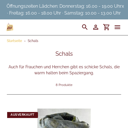
Direkt
Öffnungszeiten Lädchen: Donnerstag: 16.00 - 19.00 Uhr
x
zum
· Freitag: 16.00 - 18.00 Uhr · Samstag: 10.00 - 13.00 Uhr
Inhalt
Suchen
Einloggen
Einkaufswa
Startseite
›
Schals
Startseite
S
Schals
Ostermarkt
a
m
Auch für Frauchen und Herrchen gibt es schicke Schals, die
Gassi
warm halten beim Spaziergang.
m
l
Daheim
8 Produkte
u
n
Hunger
g
:
Pflege
AUSVERKAUFT
Das sind wir