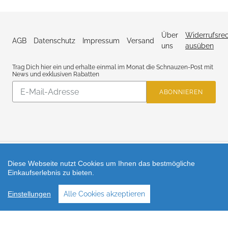
Über
Widerrufsre
AGB
Datenschutz
Impressum
Versand
uns
ausüben
Trag Dich hier ein und erhalte einmal im Monat die Schnauzen-Post mit
News und exklusiven Rabatten
Abonnieren
ABONNIEREN
Sie
unsere
Mailingliste
Diese Webseite nutzt Cookies um Ihnen das bestmögliche
Facebook
Instagram
Einkaufserlebnis zu bieten.
Zahlungsarten
Einstellungen
Alle Cookies akzeptieren
Shop erstellt mit VersaCommerce.
Besuche uns auch auf lieber-lokal.de